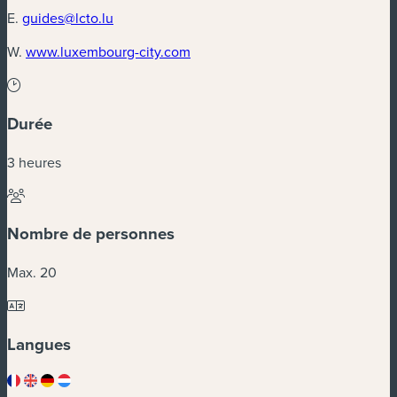
E.
guides@lcto.lu
(nouvelle fenêtre)
W.
www.luxembourg-city.com
Durée
3 heures
Nombre de personnes
Max. 20
Langues