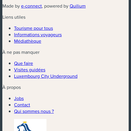
(nouvelle fenêtre)
(nouvelle fenêtre)
Made by
e-connect
, powered by
Quilium
Liens utiles
Tourisme pour tous
Informations voyageurs
Médiathèque
À ne pas manquer
Que faire
Visites guidées
Luxembourg City Underground
À propos
Jobs
Contact
Qui sommes nous ?
(nouvelle fenêtre)