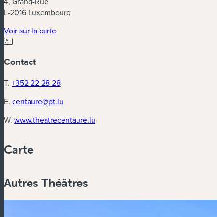
4, Grand-Rue
L-2016 Luxembourg
(nouvelle fenêtre)
Voir sur la carte
Contact
T.
+352 22 28 28
E.
centaure@pt.lu
(nouvelle fenêtre)
W.
www.theatrecentaure.lu
Carte
Autres Théâtres
Zoom
in
Zoom
out