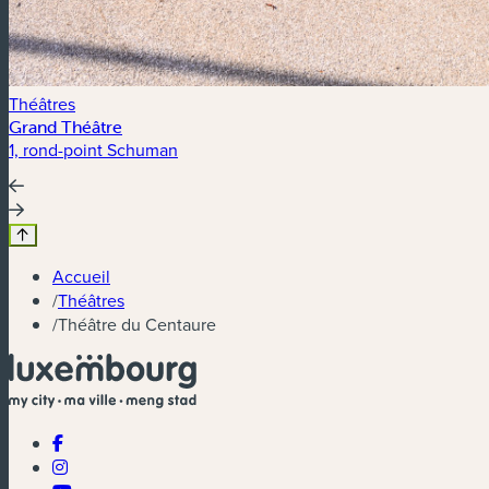
Théâtres
Grand Théâtre
1, rond-point Schuman
Accueil
/
Théâtres
/
Théâtre du Centaure