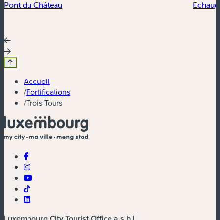
Pont du Château
Echaug
Accueil
/
Fortifications
/
Trois Tours
Luxembourg City Tourist Office a.s.b.l.