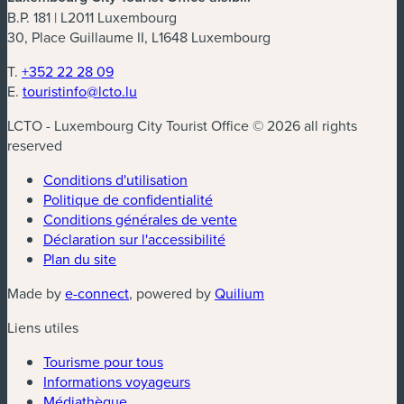
B.P. 181 | L2011 Luxembourg
30, Place Guillaume II, L1648 Luxembourg
T.
+352 22 28 09
E.
touristinfo@lcto.lu
LCTO - Luxembourg City Tourist Office © 2026 all rights
reserved
Conditions d'utilisation
Politique de confidentialité
Conditions générales de vente
Déclaration sur l'accessibilité
Plan du site
(nouvelle fenêtre)
(nouvelle fenêtre)
Made by
e-connect
, powered by
Quilium
Liens utiles
Tourisme pour tous
Informations voyageurs
Médiathèque