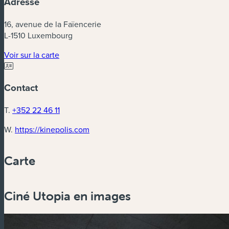
Adresse
16, avenue de la Faïencerie
L-1510 Luxembourg
(nouvelle fenêtre)
Voir sur la carte
Contact
T.
+352 22 46 11
(nouvelle fenêtre)
W.
https://kinepolis.com
Carte
Ciné Utopia en images
Zoom
in
Zoom
out