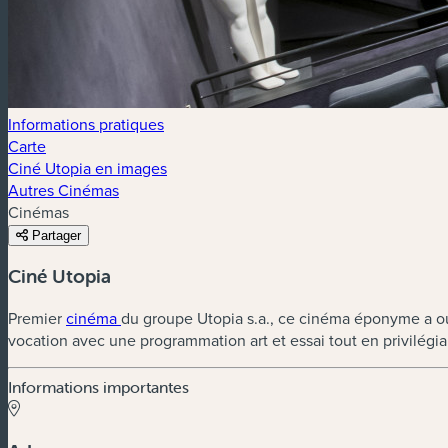
Informations pratiques
Carte
Ciné Utopia en images
Autres Cinémas
Cinémas
Partager
Ciné Utopia
Premier
cinéma
du groupe Utopia s.a., ce cinéma éponyme a ouv
vocation avec une programmation art et essai tout en privilég
Informations importantes