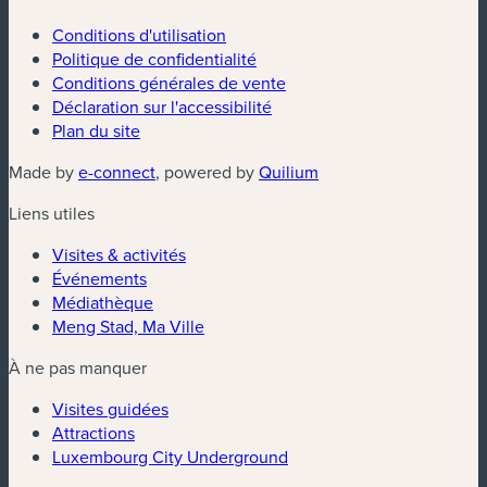
Conditions d'utilisation
Politique de confidentialité
Conditions générales de vente
Déclaration sur l'accessibilité
Plan du site
(nouvelle fenêtre)
(nouvelle fenêtre)
Made by
e-connect
, powered by
Quilium
Liens utiles
Visites & activités
Événements
Médiathèque
Meng Stad, Ma Ville
À ne pas manquer
Visites guidées
Attractions
Luxembourg City Underground