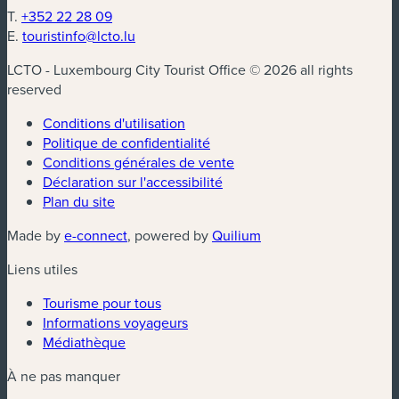
T.
+352 22 28 09
E.
touristinfo@lcto.lu
LCTO - Luxembourg City Tourist Office © 2026 all rights
reserved
Conditions d'utilisation
Politique de confidentialité
Conditions générales de vente
Déclaration sur l'accessibilité
Plan du site
(nouvelle fenêtre)
(nouvelle fenêtre)
Made by
e-connect
, powered by
Quilium
Liens utiles
Tourisme pour tous
Informations voyageurs
Médiathèque
À ne pas manquer