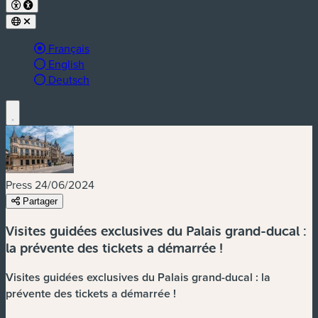
Langue active :
Français
English
Deutsch
Press
24/06/2024
Partager
Visites guidées exclusives du Palais grand-ducal :
la prévente des tickets a démarrée !
Visites guidées exclusives du Palais grand-ducal :
la
prévente des tickets a démarrée !