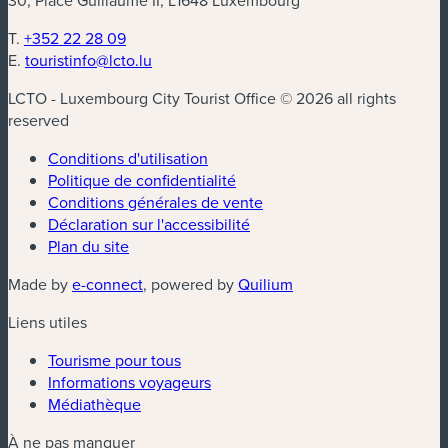
30, Place Guillaume II, L1648 Luxembourg
T.
+352 22 28 09
E.
touristinfo@lcto.lu
LCTO - Luxembourg City Tourist Office © 2026 all rights
reserved
Conditions d'utilisation
Politique de confidentialité
Conditions générales de vente
Déclaration sur l'accessibilité
Plan du site
(nouvelle fenêtre)
(nouvelle fenêtre)
Made by
e-connect
, powered by
Quilium
Liens utiles
Tourisme pour tous
Informations voyageurs
Médiathèque
À ne pas manquer