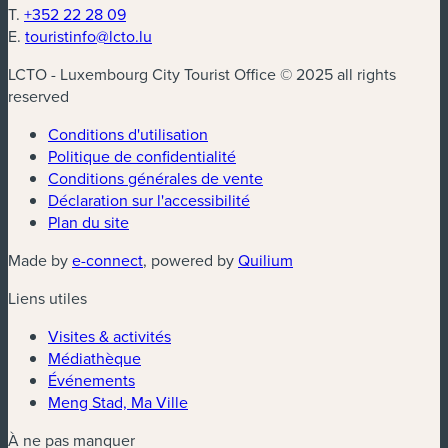
T.
+352 22 28 09
E.
touristinfo@lcto.lu
LCTO - Luxembourg City Tourist Office © 2025 all rights
reserved
Conditions d'utilisation
Politique de confidentialité
Conditions générales de vente
Déclaration sur l'accessibilité
Plan du site
(nouvelle fenêtre)
(nouvelle fenêtre)
Made by
e-connect
, powered by
Quilium
Liens utiles
Visites & activités
Médiathèque
Événements
Meng Stad, Ma Ville
À ne pas manquer