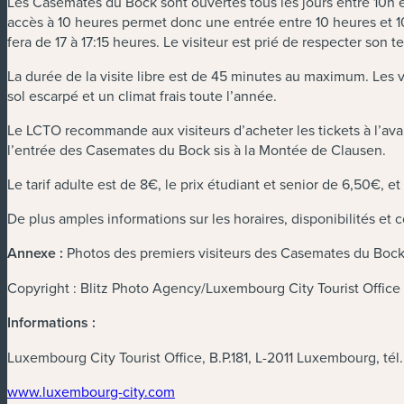
Les Casemates du Bock sont ouvertes tous les jours entre 10h e
accès à 10 heures permet donc une entrée entre 10 heures et 10:
fera de 17 à 17:15 heures. Le visiteur est prié de respecter son 
La durée de la visite libre est de 45 minutes au maximum. Les 
sol escarpé et un climat frais toute l’année.
Le LCTO recommande aux visiteurs d’acheter les tickets à l’av
l’entrée des Casemates du Bock sis à la Montée de Clausen.
Le tarif adulte est de 8€, le prix étudiant et senior de 6,50€, e
De plus amples informations sur les horaires, disponibilités et
Annexe :
Photos des premiers visiteurs des Casemates du Bock
Copyright : Blitz Photo Agency/Luxembourg City Tourist Office
Informations :
Luxembourg City Tourist Office, B.P.181, L-2011 Luxembourg, tél.
www.luxembourg-city.com