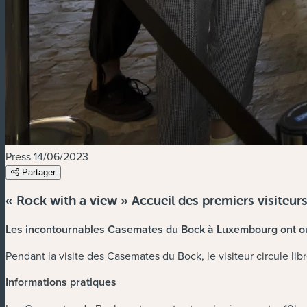
Press
14/06/2023
Partager
« Rock with a view » Accueil des premiers visiteur
Les incontournables Casemates du Bock à Luxembourg ont ouve
Pendant la visite des Casemates du Bock, le visiteur circule li
Informations pratiques