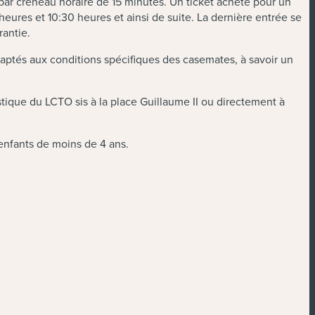
 par créneau horaire de 15 minutes. Un ticket acheté pour un
eures et 10:30 heures et ainsi de suite. La dernière entrée se
rantie.
daptés aux conditions spécifiques des casemates, à savoir un
stique du LCTO sis à la place Guillaume II ou directement à
s enfants de moins de 4 ans.