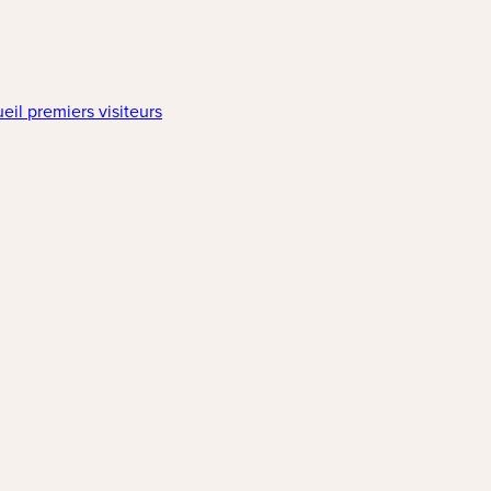
(nouvelle fenêtre)
l premiers visiteurs