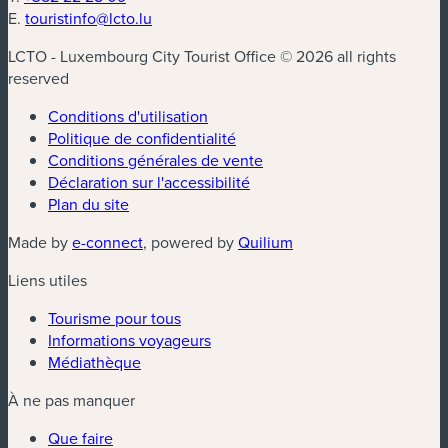
E.
touristinfo@lcto.lu
LCTO - Luxembourg City Tourist Office © 2026 all rights
reserved
Conditions d'utilisation
Politique de confidentialité
Conditions générales de vente
Déclaration sur l'accessibilité
Plan du site
(nouvelle fenêtre)
(nouvelle fenêtre)
Made by
e-connect
, powered by
Quilium
Liens utiles
Tourisme pour tous
Informations voyageurs
Médiathèque
À ne pas manquer
Que faire