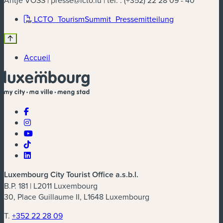
Antje VOSS |
presse@lcto.lu
| tél. : (+352) 22 28 09 - 40
(nouvelle fenê
LCTO_TourismSummit_Pressemitteilung
Accueil
Luxembourg City Tourist Office a.s.b.l.
B.P. 181 | L2011 Luxembourg
30, Place Guillaume II, L1648 Luxembourg
T.
+352 22 28 09