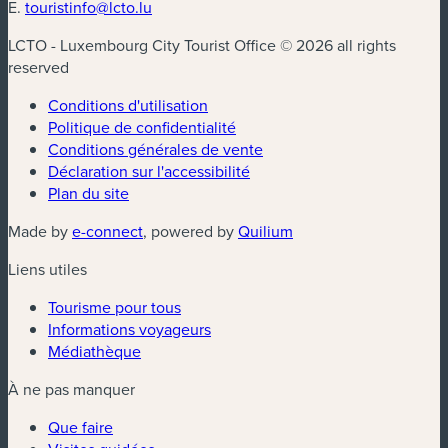
E.
touristinfo@lcto.lu
LCTO - Luxembourg City Tourist Office © 2026 all rights
reserved
Conditions d'utilisation
Politique de confidentialité
Conditions générales de vente
Déclaration sur l'accessibilité
Plan du site
(nouvelle fenêtre)
(nouvelle fenêtre)
Made by
e-connect
, powered by
Quilium
Liens utiles
Tourisme pour tous
Informations voyageurs
Médiathèque
À ne pas manquer
Que faire