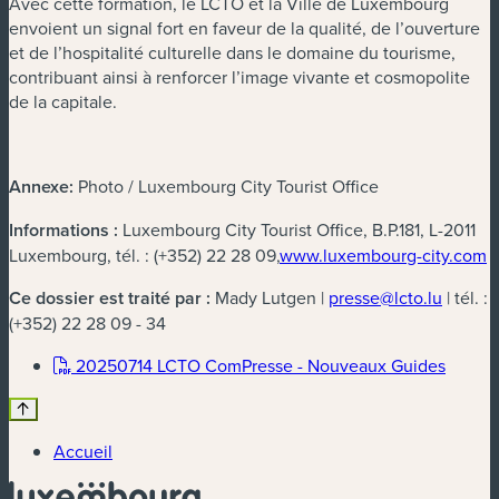
Avec cette formation, le LCTO et la Ville de Luxembourg
envoient un signal fort en faveur de la qualité, de l’ouverture
et de l’hospitalité culturelle dans le domaine du tourisme,
contribuant ainsi à renforcer l’image vivante et cosmopolite
de la capitale.
Annexe:
Photo / Luxembourg City Tourist Office
Informations :
Luxembourg City Tourist Office, B.P.181, L-2011
Luxembourg, tél. : (+352) 22 28 09,
www.luxembourg-city.com
Ce dossier est traité par :
Mady Lutgen |
presse@lcto.lu
| tél. :
(+352) 22 28 09 - 34
(nouvel
20250714 LCTO ComPresse - Nouveaux Guides
Accueil