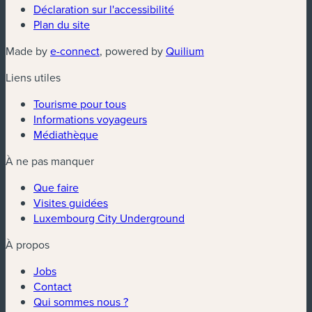
Déclaration sur l'accessibilité
Plan du site
(nouvelle fenêtre)
(nouvelle fenêtre)
Made by
e-connect
, powered by
Quilium
Liens utiles
Tourisme pour tous
Informations voyageurs
Médiathèque
À ne pas manquer
Que faire
Visites guidées
Luxembourg City Underground
À propos
Jobs
Contact
Qui sommes nous ?