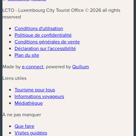
LCTO - Luxembourg City Tourist Office © 2026 all rights
reserved
Conditions d'utilisation
Politique de confidentialité
Conditions générales de vente
Déclaration sur l'accessibilité
Plan du site
(nouvelle fenêtre)
(nouvelle fenêtre)
Made by
e-connect
, powered by
Quilium
Liens utiles
Tourisme pour tous
Informations voyageurs
Médiathèque
À ne pas manquer
Que faire
Visites guidées