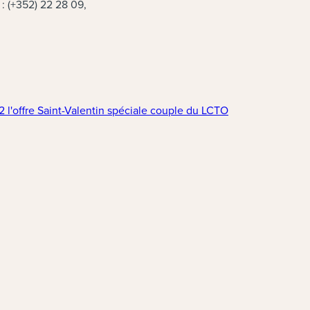
 : (+352) 22 28 09,
(nouvelle fenêtre
ffre Saint-Valentin spéciale couple du LCTO