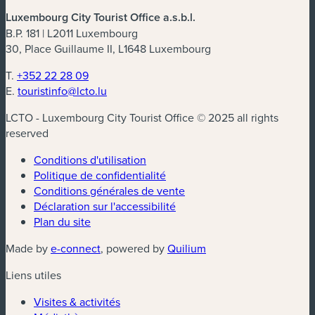
Luxembourg City Tourist Office a.s.b.l.
B.P. 181 | L2011 Luxembourg
30, Place Guillaume II, L1648 Luxembourg
T.
+352 22 28 09
E.
touristinfo@lcto.lu
LCTO - Luxembourg City Tourist Office © 2025 all rights
reserved
Conditions d'utilisation
Politique de confidentialité
Conditions générales de vente
Déclaration sur l'accessibilité
Plan du site
(nouvelle fenêtre)
(nouvelle fenêtre)
Made by
e-connect
, powered by
Quilium
Liens utiles
Visites & activités