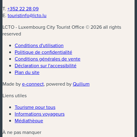
T.
+352 22 28 09
E.
touristinfo@lcto.lu
LCTO - Luxembourg City Tourist Office © 2026 all rights
reserved
Conditions d'utilisation
Politique de confidentialité
Conditions générales de vente
Déclaration sur l'accessibilité
Plan du site
(nouvelle fenêtre)
(nouvelle fenêtre)
Made by
e-connect
, powered by
Quilium
Liens utiles
Tourisme pour tous
Informations voyageurs
Médiathèque
À ne pas manquer