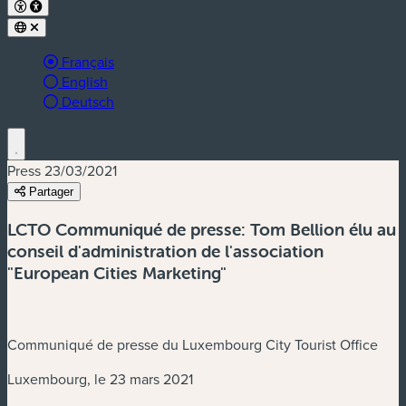
Langue active :
Français
English
Deutsch
Press
23/03/2021
Partager
LCTO Communiqué de presse: Tom Bellion élu au
conseil d'administration de l'association
"European Cities Marketing"
Communiqué de presse du Luxembourg City Tourist Office
Luxembourg, le 23 mars 2021