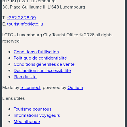
B.P. 181 | L2011 Luxembourg
30, Place Guillaume II, L1648 Luxembourg
T.
+352 22 28 09
E.
touristinfo@lcto.lu
LCTO - Luxembourg City Tourist Office © 2026 all rights
reserved
Conditions d'utilisation
Politique de confidentialité
Conditions générales de vente
Déclaration sur l'accessibilité
Plan du site
(nouvelle fenêtre)
(nouvelle fenêtre)
Made by
e-connect
, powered by
Quilium
Liens utiles
Tourisme pour tous
Informations voyageurs
Médiathèque