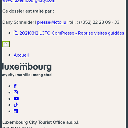
www.luxembourg-city.com
Ce dossier est traité par :
Dany Schneider |
presse@lcto.lu
| tél. : (+352) 22 28 09 - 33
(n
20210312 LCTO ComPresse - Reprise visites guidées
Accueil
Luxembourg City Tourist Office a.s.b.l.