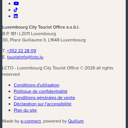
Luxembourg City Tourist Office a.s.b.l.
B.P. 181 | L2011 Luxembourg
30, Place Guillaume II, L1648 Luxembourg
T.
+352 22 28 09
E.
touristinfo@lcto.lu
LCTO - Luxembourg City Tourist Office © 2026 all rights
reserved
Conditions d'utilisation
Politique de confidentialité
Conditions générales de vente
Déclaration sur l'accessibilité
Plan du site
(nouvelle fenêtre)
(nouvelle fenêtre)
Made by
e-connect
, powered by
Quilium