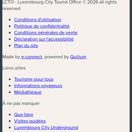
LCTO - Luxembourg City Tourist Office © 2026 all rights
reserved
Conditions d'utilisation
Politique de confidentialité
Conditions générales de vente
Déclaration sur l'accessibilité
Plan du site
(nouvelle fenêtre)
(nouvelle fenêtre)
Made by
e-connect
, powered by
Quilium
Liens utiles
Tourisme pour tous
Informations voyageurs
Médiathèque
À ne pas manquer
Que faire
Visites guidées
Luxembourg City Underground