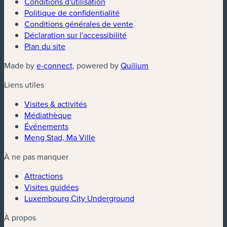
Conditions d'utilisation
Politique de confidentialité
Conditions générales de vente
Déclaration sur l'accessibilité
Plan du site
(nouvelle fenêtre)
(nouvelle fenêtre)
Made by
e-connect
, powered by
Quilium
Liens utiles
Visites & activités
Médiathèque
Événements
Meng Stad, Ma Ville
À ne pas manquer
Attractions
Visites guidées
Luxembourg City Underground
À propos