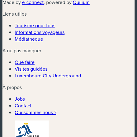
(nouvelle fenêtre)
(nouvelle fenêtre)
Made by
e-connect
, powered by
Quilium
Liens utiles
Tourisme pour tous
Informations voyageurs
Médiathèque
À ne pas manquer
Que faire
Visites guidées
Luxembourg City Underground
À propos
Jobs
Contact
Qui sommes nous ?
(nouvelle fenêtre)