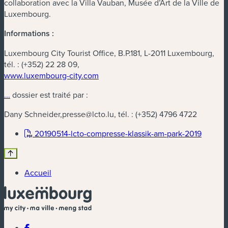
collaboration avec la Villa Vauban, Musée d’Art de la Ville de
Luxembourg.
Informations :
Luxembourg City Tourist Office, B.P.181, L-2011 Luxembourg,
tél. : (+352) 22 28 09,
www.luxembourg-city.com
...
dossier est traité par :
Dany Schneider,
presse@lcto.lu
, tél. : (+352) 4796 4722
(nouvel
20190514-lcto-compresse-klassik-am-park-2019
Accueil