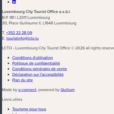
Luxembourg City Tourist Office a.s.b.l.
B.P. 181 | L2011 Luxembourg
30, Place Guillaume II, L1648 Luxembourg
T.
+352 22 28 09
E.
touristinfo@lcto.lu
LCTO - Luxembourg City Tourist Office © 2026 all rights reserv
Conditions d'utilisation
Politique de confidentialité
Conditions générales de vente
Déclaration sur l'accessibilité
Plan du site
(nouvelle fenêtre)
(nouvelle fenêtre)
Made by
e-connect
, powered by
Quilium
Liens utiles
Tourisme pour tous