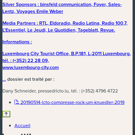
Silver Sponsors
: binsfeld communication, Foyer, Sales-
Lentz, Voyages Emile Weber
Media Partners
: RTL, Eldoradio, Radio Latina, Radio 100,7,
L’Essentiel, Le Jeudi, Le Quotidien, Tageblatt, Revue.
Informations :
Luxembourg City Tourist Office, B.P.181, L-2011 Luxembourg,
tél. : (+352) 22 28 09,
www.luxembourg-city.com
...
dossier est traité par :
Dany Schneider,
presse@lcto.lu
, tél. : (+352) 4796 4722
(nouv
20190514-lcto-compresse-rock-um-knuedler-2019
Accueil