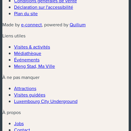
Conditions générales de vente
Déclaration sur l'accessibilité
Plan du site
(nouvelle fenêtre)
(nouvelle fenêtre)
Made by
e-connect
, powered by
Quilium
Liens utiles
Visites & activités
Médiathèque
Événements
Meng Stad, Ma Ville
À ne pas manquer
Attractions
Visites guidées
Luxembourg City Underground
À propos
Jobs
Contact