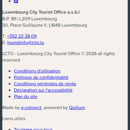
Luxembourg City Tourist Office a.s.b.l.
B.P. 181 | L2011 Luxembourg
30, Place Guillaume II, L1648 Luxembourg
T.
+352 22 28 09
E.
touristinfo@lcto.lu
LCTO - Luxembourg City Tourist Office © 2026 all rights
reserved
Conditions d'utilisation
Politique de confidentialité
Conditions générales de vente
Déclaration sur l'accessibilité
Plan du site
(nouvelle fenêtre)
(nouvelle fenêtre)
Made by
e-connect
, powered by
Quilium
Liens utiles
Tourisme pour tous