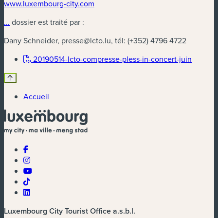
www.luxembourg-city.com
...
dossier est traité par :
Dany Schneider,
presse@lcto.lu
, tél: (+352) 4796 4722
(nouvel
20190514-lcto-compresse-pless-in-concert-juin
Accueil
Luxembourg City Tourist Office a.s.b.l.