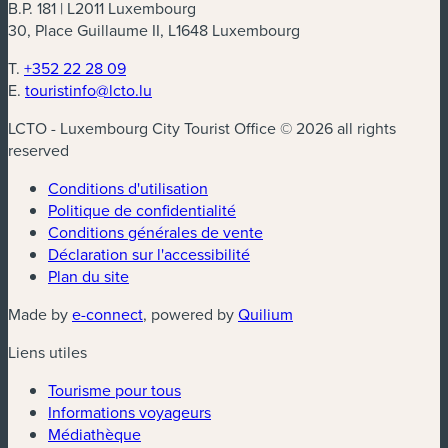
B.P. 181 | L2011 Luxembourg
30, Place Guillaume II, L1648 Luxembourg
T.
+352 22 28 09
E.
touristinfo@lcto.lu
LCTO - Luxembourg City Tourist Office © 2026 all rights
reserved
Conditions d'utilisation
Politique de confidentialité
Conditions générales de vente
Déclaration sur l'accessibilité
Plan du site
(nouvelle fenêtre)
(nouvelle fenêtre)
Made by
e-connect
, powered by
Quilium
Liens utiles
Tourisme pour tous
Informations voyageurs
Médiathèque