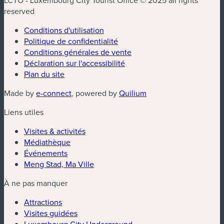
LCTO - Luxembourg City Tourist Office © 2025 all rights
reserved
Conditions d'utilisation
Politique de confidentialité
Conditions générales de vente
Déclaration sur l'accessibilité
Plan du site
(nouvelle fenêtre)
(nouvelle fenêtre)
Made by
e-connect
, powered by
Quilium
Liens utiles
Visites & activités
Médiathèque
Événements
Meng Stad, Ma Ville
À ne pas manquer
Attractions
Visites guidées