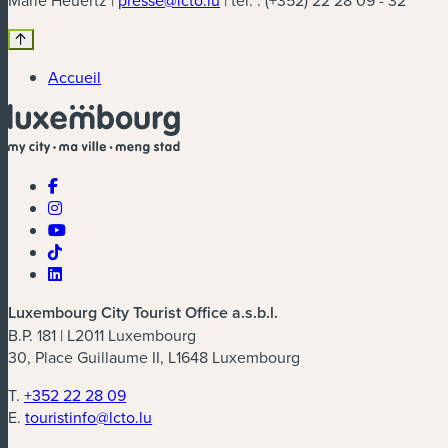
Marie Heuertz |
presse@lcto.lu
| tél. : (+352) 22 28 09 - 32
Accueil
Luxembourg City Tourist Office a.s.b.l.
B.P. 181 | L2011 Luxembourg
30, Place Guillaume II, L1648 Luxembourg
T.
+352 22 28 09
E.
touristinfo@lcto.lu