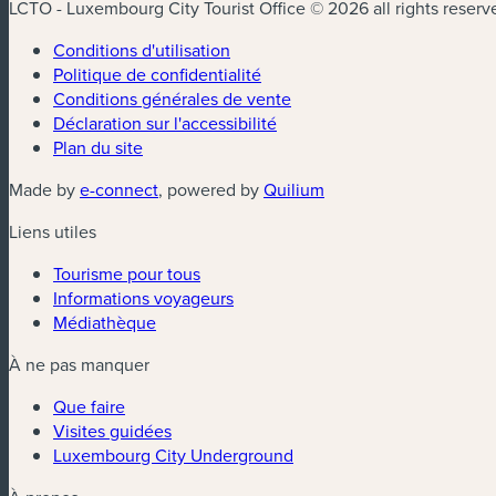
LCTO - Luxembourg City Tourist Office © 2026 all rights reserv
Conditions d'utilisation
Politique de confidentialité
Conditions générales de vente
Déclaration sur l'accessibilité
Plan du site
(nouvelle fenêtre)
(nouvelle fenêtre)
Made by
e-connect
, powered by
Quilium
Liens utiles
Tourisme pour tous
Informations voyageurs
Médiathèque
À ne pas manquer
Que faire
Visites guidées
Luxembourg City Underground