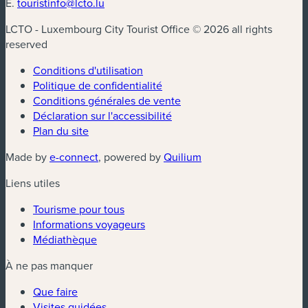
E.
touristinfo@lcto.lu
LCTO - Luxembourg City Tourist Office © 2026 all rights
reserved
Conditions d'utilisation
Politique de confidentialité
Conditions générales de vente
Déclaration sur l'accessibilité
Plan du site
(nouvelle fenêtre)
(nouvelle fenêtre)
Made by
e-connect
, powered by
Quilium
Liens utiles
Tourisme pour tous
Informations voyageurs
Médiathèque
À ne pas manquer
Que faire
Visites guidées