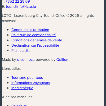
T.
+352 22 28 09
E.
touristinfo@lcto.lu
LCTO - Luxembourg City Tourist Office © 2026 all rights
reserved
Conditions d'utilisation
Politique de confidentialité
Conditions générales de vente
Déclaration sur l'accessibilité
Plan du site
(nouvelle fenêtre)
(nouvelle fenêtre)
Made by
e-connect
, powered by
Quilium
Liens utiles
Tourisme pour tous
Informations voyageurs
Médiathèque
À ne pas manquer
Que faire