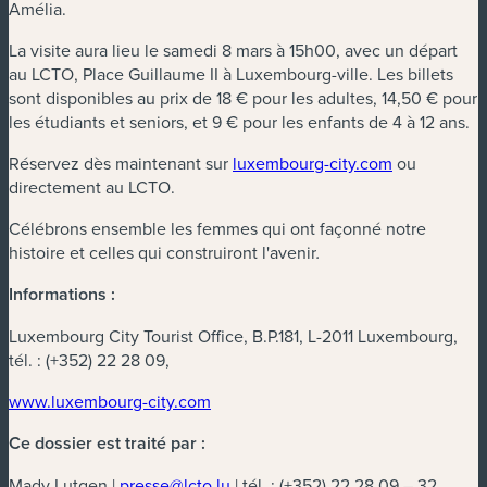
Amélia.
La visite aura lieu le samedi 8 mars à 15h00, avec un départ
au LCTO, Place Guillaume II à Luxembourg-ville. Les billets
sont disponibles au prix de 18 € pour les adultes, 14,50 € pour
les étudiants et seniors, et 9 € pour les enfants de 4 à 12 ans.
Réservez dès maintenant sur
luxembourg-city.com
ou
directement au LCTO.
Célébrons ensemble les femmes qui ont façonné notre
histoire et celles qui construiront l'avenir
.
Informations
:
Luxembourg City Tourist Office, B.P.181, L-2011 Luxembourg,
tél. : (+352) 22 28 09,
www.luxembourg-city.com
Ce dossier est traité par :
Mady Lutgen |
presse@lcto.lu
| tél. : (+352) 22 28 09 – 32