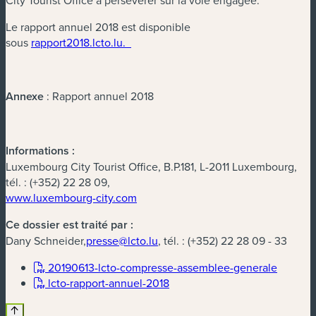
Le rapport annuel 2018 est disponible
sous
rapport2018.lcto.lu.
Annexe
: Rapport annuel 2018
Informations :
Luxembourg City Tourist Office, B.P.181, L-2011 Luxembourg,
tél. : (+352) 22 28 09,
www.luxembourg-city.com
Ce dossier est traité par :
Dany Schneider,
presse@lcto.lu
, tél. : (+352) 22 28 09 - 33
(nouvell
20190613-lcto-compresse-assemblee-generale
(nouvelle fenêtre)
lcto-rapport-annuel-2018