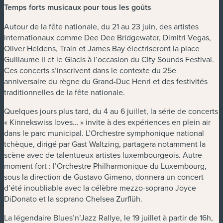
Temps forts musicaux pour tous les goûts
Autour de la fête nationale, du 21 au 23 juin, des artistes
internationaux comme Dee Dee Bridgewater, Dimitri Vegas,
Oliver Heldens, Train et James Bay électriseront la place
Guillaume II et le Glacis à l’occasion du City Sounds Festival.
Ces concerts s’inscrivent dans le contexte du 25e
anniversaire du règne du Grand-Duc Henri et des festivités
traditionnelles de la fête nationale.
Quelques jours plus tard, du 4 au 6 juillet, la série de concerts
« Kinnekswiss loves… » invite à des expériences en plein air
dans le parc municipal. L’Orchestre symphonique national
tchèque, dirigé par Gast Waltzing, partagera notamment la
scène avec de talentueux artistes luxembourgeois. Autre
moment fort : l’Orchestre Philharmonique du Luxembourg,
sous la direction de Gustavo Gimeno, donnera un concert
d’été inoubliable avec la célèbre mezzo-soprano Joyce
DiDonato et la soprano Chelsea Zurflüh.
La légendaire Blues’n’Jazz Rallye, le 19 juillet à partir de 16h,