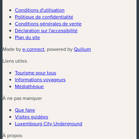
Conditions d'utilisation
Politique de confidentialité
Conditions générales de vente
Déclaration sur l'accessibilité
Plan du site
(nouvelle fenêtre)
(nouvelle fenêtre)
Made by
e-connect
, powered by
Quilium
Liens utiles
Tourisme pour tous
Informations voyageurs
Médiathèque
À ne pas manquer
Que faire
Visites guidées
Luxembourg City Underground
À propos