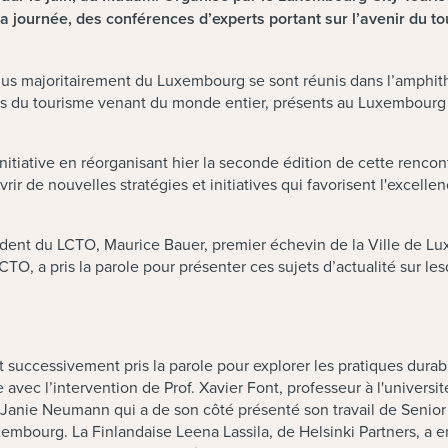
 journée, des conférences d’experts portant sur l’avenir du to
enus majoritairement du Luxembourg se sont réunis dans l’amph
els du tourisme venant du monde entier, présents au Luxembourg 
tiative en réorganisant hier la seconde édition de cette rencontre, 
uvrir de nouvelles stratégies et initiatives qui favorisent l'exc
sident du LCTO, Maurice Bauer, premier échevin de la Ville de L
CTO, a pris la parole pour présenter ces sujets d’actualité sur le
t successivement pris la parole pour explorer les pratiques durab
ie avec l’intervention de Prof. Xavier Font, professeur à l'univer
 Janie Neumann qui a de son côté présenté son travail de Seni
uxembourg. La Finlandaise Leena Lassila, de Helsinki Partners, a 