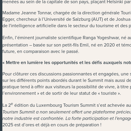
menées au sein de la capitale de son pays, plaçant Helsinki parm
Madame Jeanne Tonnar, chargée de la direction générale Tourism
Egger, chercheur à l’Université de Salzburg (AUT) et de Joshua 
de l'intelligence artificielle dans le secteur du tourisme et des 
Enfin, l’éminent journaliste scientifique Ranga Yogeshwar, né a
présentation – basée sur son petit-fils Emil, né en 2020 et tém
future, en comparaison avec le passé.
« Mettre en lumière les opportunités et les défis auxquels not
Pour clôturer ces discussions passionnantes et engagées, une s
sur les différents points abordés durant le Summit mais aussi d
pratique tend à offrir aux visiteurs la possibilité de vivre, à 
l’environnement » et de sortir de leur statut de « touriste ».
e
La 2
édition du Luxembourg Tourism Summit s’est achevée autou
Tourism Summit a non seulement offert une plateforme précieus
notre industrie est confrontée. La forte participation et l'en
2025 est d’ores et déjà en cours de préparation !