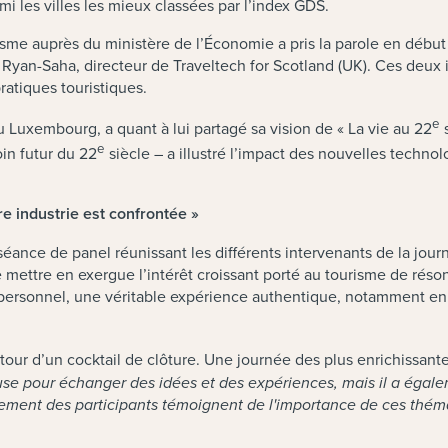
i les villes les mieux classées par l’index GDS.
e auprès du ministère de l’Économie a pris la parole en début d
Ryan-Saha, directeur de Traveltech for Scotland (UK). Ces deux i
pratiques touristiques.
e
u Luxembourg, a quant à lui partagé sa vision de « La vie au 22
s
e
oin futur du 22
siècle – a illustré l’impact des nouvelles technolog
re industrie est confrontée »
éance de panel réunissant les différents intervenants de la jour
e mettre en exergue l’intérêt croissant porté au tourisme de rés
titre personnel, une véritable expérience authentique, notamment e
r d’un cocktail de clôture. Une journée des plus enrichissantes
e pour échanger des idées et des expériences, mais il a égalem
gagement des participants témoignent de l'importance de ces thé