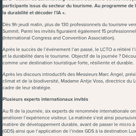
participants issus du secteur du tourisme. Au programme de la
la durabilité et décoder l’IA ».
Dès 9h jeudi matin, plus de 130 professionnels du tourisme v
Summit. Parmi les invités figuraient également 15 professionn
(International Congress and Convention Association).
Après le succès de l’événement l’an passé, le LCTO a réitéré l’ini
et la durabilité dans le tourisme. Objectif de la journée ? Déco
comme une destination touristique forte, résiliente et durable.
Après les discours introductifs des Messieurs Marc Angel, pré
climat et de la biodiversité, Madame Antje Voss, directrice du L
cadre de leur stratégie.
Plusieurs experts internationaux invités
Au fil de la journée, six experts de renommée internationale on
améliorer l’expérience visiteur. La matinée s’est ainsi poursuiv
matière de développement durable, avant de passer le micro à
(GDS) ainsi que l’application de l’index GDS à la destination L