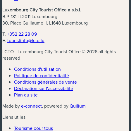
Luxembourg City Tourist Office a.s.b.l.
B.P. 181 | L2011 Luxembourg
30, Place Guillaume II, L1648 Luxembourg
T.
+352 22 28 09
E.
touristinfo@lcto.lu
LCTO - Luxembourg City Tourist Office © 2026 all rights
reserved
Conditions d'utilisation
Politique de confidentialité
Conditions générales de vente
Déclaration sur l'accessibilité
Plan du site
(nouvelle fenêtre)
(nouvelle fenêtre)
Made by
e-connect
, powered by
Quilium
Liens utiles
Tourisme pour tous