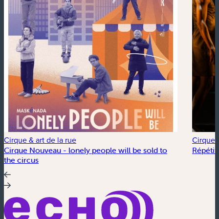
Cirque & art de la rue
Cirque &
Cirque Nouveau - lonely people will be sold to
Répétit
the circus