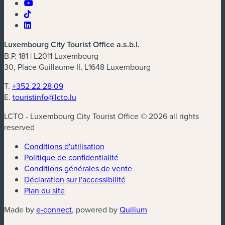
Luxembourg City Tourist Office a.s.b.l.
B.P. 181 | L2011 Luxembourg
30, Place Guillaume II, L1648 Luxembourg
T.
+352 22 28 09
E.
touristinfo@lcto.lu
LCTO - Luxembourg City Tourist Office © 2026 all rights
reserved
Conditions d'utilisation
Politique de confidentialité
Conditions générales de vente
Déclaration sur l'accessibilité
Plan du site
(nouvelle fenêtre)
(nouvelle fenêtre)
Made by
e-connect
, powered by
Quilium