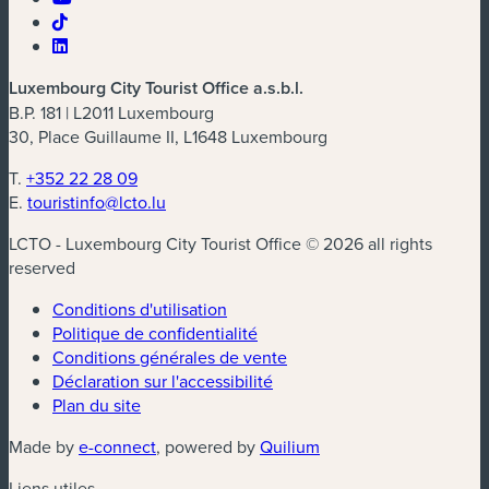
Luxembourg City Tourist Office a.s.b.l.
B.P. 181 | L2011 Luxembourg
30, Place Guillaume II, L1648 Luxembourg
T.
+352 22 28 09
E.
touristinfo@lcto.lu
LCTO - Luxembourg City Tourist Office © 2026 all rights
reserved
Conditions d'utilisation
Politique de confidentialité
Conditions générales de vente
Déclaration sur l'accessibilité
Plan du site
(nouvelle fenêtre)
(nouvelle fenêtre)
Made by
e-connect
, powered by
Quilium
Liens utiles