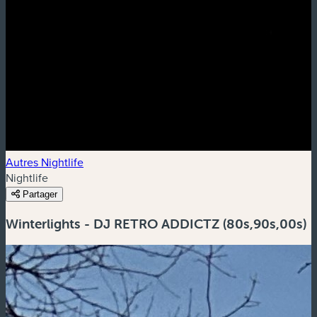
Autres Nightlife
Nightlife
Partager
Winterlights - DJ RETRO ADDICTZ (80s,90s,00s)