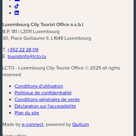
Luxembourg City Tourist Office a.s.b.l.
B.P. 181 | L2011 Luxembourg
30, Place Guillaume II, L1648 Luxembourg
T.
+352 22 28 09
E.
touristinfo@lcto.lu
LCTO - Luxembourg City Tourist Office © 2025 all rights
reserved
Conditions d'utilisation
Politique de confidentialité
Conditions générales de vente
Déclaration sur l'accessibilité
Plan du site
(nouvelle fenêtre)
(nouvelle fenêtre)
Made by
e-connect
, powered by
Quilium
Liens utiles