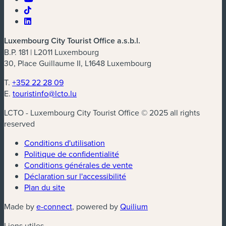
Luxembourg City Tourist Office a.s.b.l.
B.P. 181 | L2011 Luxembourg
30, Place Guillaume II, L1648 Luxembourg
T.
+352 22 28 09
E.
touristinfo@lcto.lu
LCTO - Luxembourg City Tourist Office © 2025 all rights
reserved
Conditions d'utilisation
Politique de confidentialité
Conditions générales de vente
Déclaration sur l'accessibilité
Plan du site
(nouvelle fenêtre)
(nouvelle fenêtre)
Made by
e-connect
, powered by
Quilium
Liens utiles