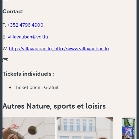
Contact
T.
+352 4796 4900,
E.
villavauban@vdl.lu
(nouvelle fenê
W.
http://villavauban.lu, http://www.villavauban.lu
Tickets individuels :
Ticket price :
Gratuit
Autres Nature, sports et loisirs