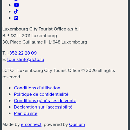
Luxembourg City Tourist Office a.s.b.l.
B.P. 181 | L2011 Luxembourg
30, Place Guillaume II, L1648 Luxembourg
T.
+352 22 28 09
E.
touristinfo@lcto.lu
LCTO - Luxembourg City Tourist Office © 2026 all rights
reserved
Conditions d'utilisation
Politique de confidentialité
Conditions générales de vente
Déclaration sur l'accessibilité
Plan du site
(nouvelle fenêtre)
(nouvelle fenêtre)
Made by
e-connect
, powered by
Quilium