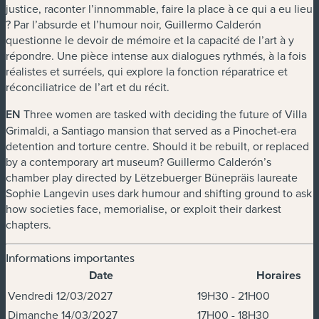
justice, raconter l’innommable, faire la place à ce qui a eu lieu
? Par l’absurde et l’humour noir, Guillermo Calderón
questionne le devoir de mémoire et la capacité de l’art à y
répondre.
Une pièce intense aux dialogues rythmés, à la fois
réalistes et surréels, qui explore la fonction réparatrice et
réconciliatrice de l’art et du récit.
EN
Three women are tasked with deciding the future of Villa
Grimaldi, a Santiago mansion that served as a Pinochet-era
detention and torture centre. Should it be rebuilt, or replaced
by a contemporary art museum? Guillermo Calderón’s
chamber play directed by Lëtzebuerger Bünepräis laureate
Sophie Langevin uses dark humour and shifting ground to ask
how societies face, memorialise, or exploit their darkest
chapters.
Informations importantes
Date
Horaires
Dates et horaires
Vendredi 12/03/2027
19H30 - 21H00
Dimanche 14/03/2027
17H00 - 18H30