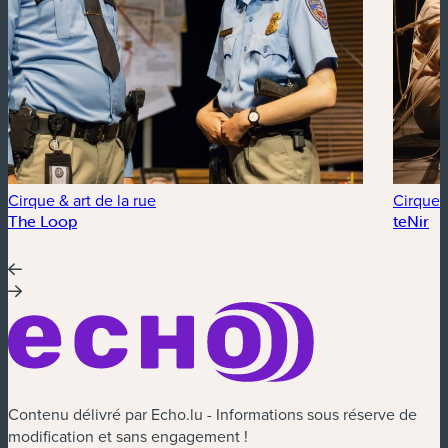
Cirque & art de la rue
Cirque &
The Loop
teNir
Contenu délivré par Echo.lu - Informations sous réserve de
modification et sans engagement !