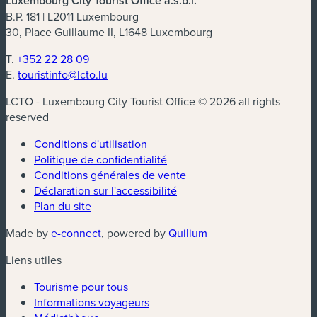
Luxembourg City Tourist Office a.s.b.l.
B.P. 181 | L2011 Luxembourg
30, Place Guillaume II, L1648 Luxembourg
T.
+352 22 28 09
E.
touristinfo@lcto.lu
LCTO - Luxembourg City Tourist Office © 2026 all rights
reserved
Conditions d'utilisation
Politique de confidentialité
Conditions générales de vente
Déclaration sur l'accessibilité
Plan du site
(nouvelle fenêtre)
(nouvelle fenêtre)
Made by
e-connect
, powered by
Quilium
Liens utiles
Tourisme pour tous
Informations voyageurs