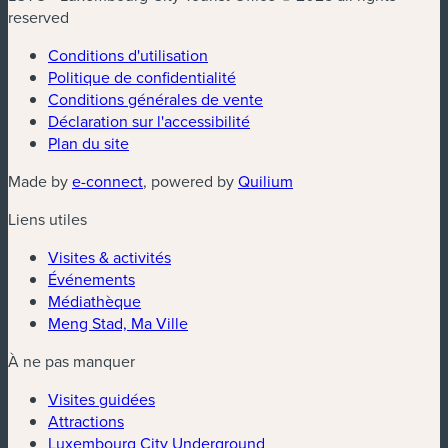
reserved
Conditions d'utilisation
Politique de confidentialité
Conditions générales de vente
Déclaration sur l'accessibilité
Plan du site
(nouvelle fenêtre)
(nouvelle fenêtre)
Made by
e-connect
, powered by
Quilium
Liens utiles
Visites & activités
Événements
Médiathèque
Meng Stad, Ma Ville
À ne pas manquer
Visites guidées
Attractions
Luxembourg City Underground