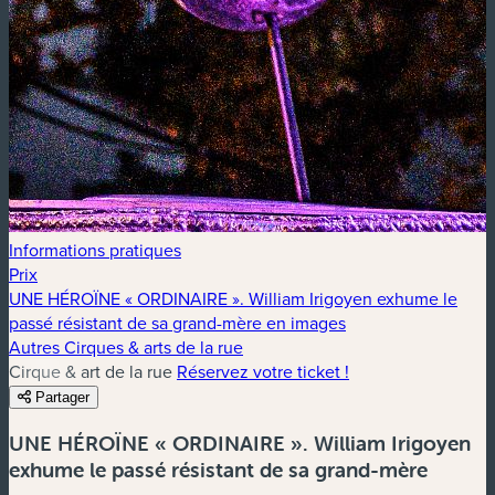
Informations pratiques
Prix
UNE HÉROÏNE « ORDINAIRE ». William Irigoyen exhume le
passé résistant de sa grand-mère en images
Autres Cirques & arts de la rue
Cirque & art de la rue
Réservez votre ticket !
Partager
UNE HÉROÏNE « ORDINAIRE ». William Irigoyen
exhume le passé résistant de sa grand-mère