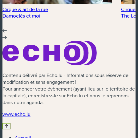
Cirque & art de la rue
Cirque &
Damoclès et moi
The Lo
Contenu délivré par Echo.lu - Informations sous réserve de
modification et sans engagement !
Pour annoncer votre évènement (ayant lieu sur le territoire de
la capitale), enregistrez-le sur Echo.lu et nous le reprenons
dans notre agenda.
(nouvelle fenêtre)
www.echo.lu
Accueil