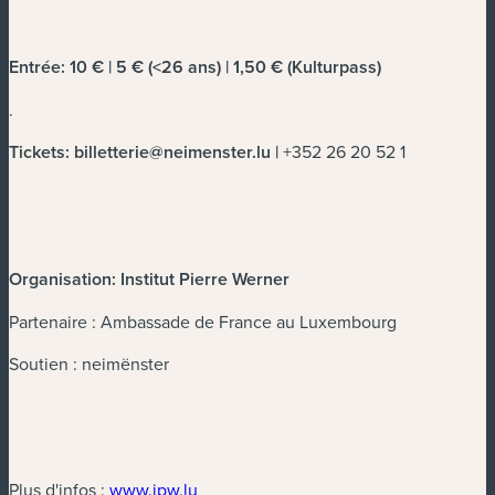
Entrée: 10 € | 5 € (<26 ans) | 1,50 € (Kulturpass)
.
Tickets:
billetterie@neimenster.lu
|
+352 26 20 52 1
Organisation: Institut Pierre Werner
Partenaire : Ambassade de France au Luxembourg
Soutien : neimënster
(nouvelle fenêtre)
Plus d'infos :
www.ipw.lu