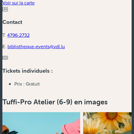
(nouvelle fenêtre)
Voir sur la carte
Contact
T.
4796-2732
E.
bibliotheque-events@vdl.lu
Tickets individuels :
Prix :
Gratuit
Tuffi-Pro Atelier (6-9) en images