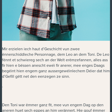
Mir erzielen iech haut d’Geschicht vun zwee
ënnerschiddleche Personnage, dem Leo an dem Toni. De Leo
fënnt et schwiereg sech an der Welt erëmzefannen, alles ass
fir hien e bëssen anescht ewéi fir anerer, mee enges Daags
begéint hien engem ganz aussergewéinlechem Déier dat him
d’Gefill gëtt net den eenzegen ze sinn.
.
Den Toni war ëmmer ganz fit, mee vun engem Dag op den
aneren huet sech eppes an him verännert. Hie gouf ëmmer