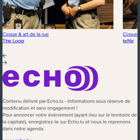
Cirque & art de la rue
Cirque &
The Loop
teNir
Contenu délivré par Echo.lu - Informations sous réserve de
modification et sans engagement !
Pour annoncer votre évènement (ayant lieu sur le territoire de
la capitale), enregistrez-le sur Echo.lu et nous le reprenons
dans notre agenda.
(nouvelle fenêtre)