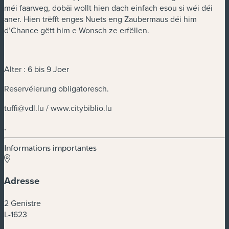
méi faarweg, dobäi wollt hien dach einfach esou si wéi déi
aner. Hien trëfft enges Nuets eng Zaubermaus déi him
d’Chance gëtt him e Wonsch ze erfëllen.
Alter : 6 bis 9 Joer
Reservéierung obligatoresch.
tuffi@vdl.lu
/ www.citybiblio.lu
.
Informations importantes
Adresse
2 Genistre
L-1623