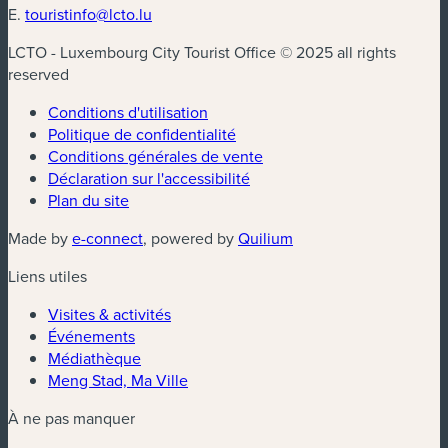
E.
touristinfo@lcto.lu
LCTO - Luxembourg City Tourist Office © 2025 all rights
reserved
Conditions d'utilisation
Politique de confidentialité
Conditions générales de vente
Déclaration sur l'accessibilité
Plan du site
(nouvelle fenêtre)
(nouvelle fenêtre)
Made by
e-connect
, powered by
Quilium
Liens utiles
Visites & activités
Événements
Médiathèque
Meng Stad, Ma Ville
À ne pas manquer