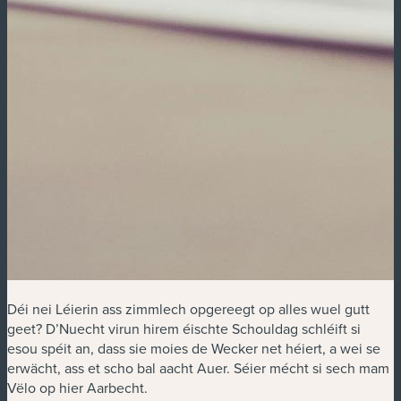
Déi nei Léierin ass zimmlech opgereegt op alles wuel gutt
geet? D’Nuecht virun hirem éischte Schouldag schléift si
esou spéit an, dass sie moies de Wecker net héiert, a wei se
erwächt, ass et scho bal aacht Auer. Séier mécht si sech mam
Vëlo op hier Aarbecht.