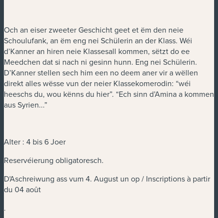
Och an eiser zweeter Geschicht geet et ëm den neie
Schoulufank, an ëm eng nei Schülerin an der Klass. Wéi
d’Kanner an hiren neie Klassesall kommen, sëtzt do ee
Meedchen dat si nach ni gesinn hunn. Eng nei Schülerin.
D’Kanner stellen sech him een no deem aner vir a wëllen
direkt alles wësse vun der neier Klassekomerodin: “wéi
heeschs du, wou kënns du hier”. “Ech sinn d’Amina a kommen
aus Syrien...”
Alter : 4 bis 6 Joer
Reservéierung obligatoresch.
D'Aschreiwung ass vum 4. August un op / Inscriptions à partir
du 04 août
.