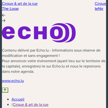
Cirque & art de la rue
Cirque &
The Loop
teNir
Contenu délivré par Echo.lu - Informations sous réserve de
modification et sans engagement !
Pour annoncer votre évènement (ayant lieu sur le territoire de
la capitale), enregistrez-le sur Echo.lu et nous le reprenons
dans notre agenda.
(nouvelle fenêtre)
www.echo.lu
Accueil
/
Cirque & art de la rue