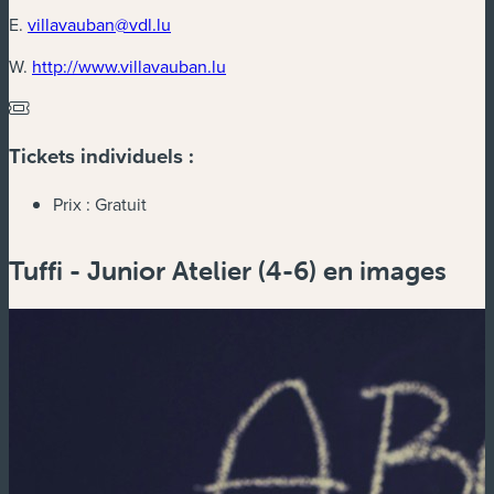
E.
villavauban@vdl.lu
(nouvelle fenêtre)
W.
http://www.villavauban.lu
Tickets individuels :
Prix :
Gratuit
Tuffi - Junior Atelier (4-6) en images