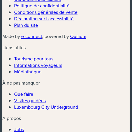
Politique de confidentialité
Conditions générales de vente
Déclaration sur l'accessibilité
Plan du site
(nouvelle fenêtre)
(nouvelle fenêtre)
Made by
e-connect
, powered by
Quilium
Liens utiles
Tourisme pour tous
Informations voyageurs
Médiathèque
À ne pas manquer
Que faire
Visites guidées
Luxembourg City Underground
À propos
Jobs