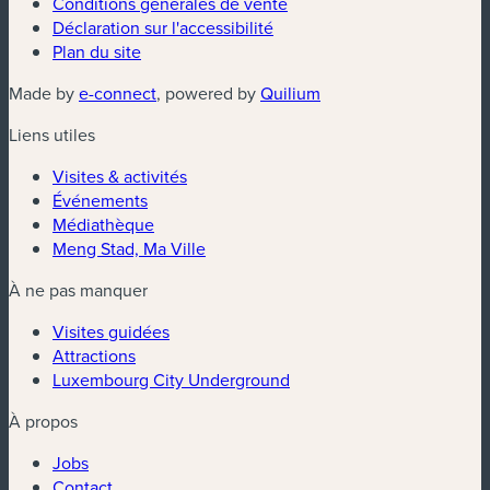
Conditions générales de vente
Déclaration sur l'accessibilité
Plan du site
(nouvelle fenêtre)
(nouvelle fenêtre)
Made by
e-connect
, powered by
Quilium
Liens utiles
Visites & activités
Événements
Médiathèque
Meng Stad, Ma Ville
À ne pas manquer
Visites guidées
Attractions
Luxembourg City Underground
À propos
Jobs
Contact