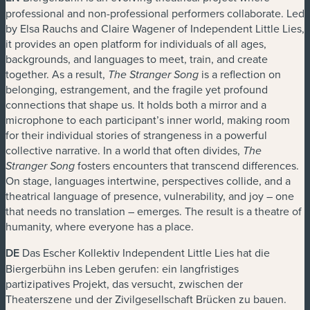
professional and non-professional performers collaborate. Led
by Elsa Rauchs and Claire Wagener of Independent Little Lies,
it provides an open platform for individuals of all ages,
backgrounds, and languages to meet, train, and create
together. As a result,
is a reflection on
The Stranger Song
belonging, estrangement, and the fragile yet profound
connections that shape us. It holds both a mirror and a
microphone to each participant’s inner world, making room
for their individual stories of strangeness in a powerful
collective narrative. In a world that often divides,
The
fosters encounters that transcend differences.
Stranger Song
On stage, languages intertwine, perspectives collide, and a
theatrical language of presence, vulnerability, and joy – one
that needs no translation – emerges. The result is a theatre of
humanity, where everyone has a place.
DE
Das Escher Kollektiv Independent Little Lies hat die
Biergerbühn ins Leben gerufen: ein langfristiges
partizipatives Projekt, das versucht, zwischen der
Theaterszene und der Zivilgesellschaft Brücken zu bauen.