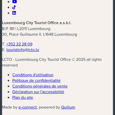
Luxembourg City Tourist Office a.s.b.l.
B.P. 181 | L2011 Luxembourg
30, Place Guillaume II, L1648 Luxembourg
T.
+352 22 28 09
E.
touristinfo@lcto.lu
LCTO - Luxembourg City Tourist Office © 2025 all rights
reserved
Conditions d'utilisation
Politique de confidentialité
Conditions générales de vente
Déclaration sur l'accessibilité
Plan du site
(nouvelle fenêtre)
(nouvelle fenêtre)
Made by
e-connect
, powered by
Quilium