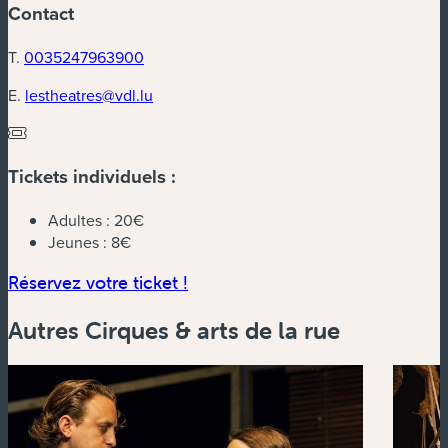
Contact
T.
0035247963900
E.
lestheatres@vdl.lu
Tickets individuels :
Adultes :
20€
Jeunes :
8€
(nouvelle fenêtre)
Réservez votre ticket !
Autres Cirques & arts de la rue