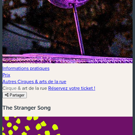
Informations pratiques
Prix
Autres Cirques & arts de la rue
Cirque & art de la rue
Réservez votre ticket !
Partager
The Stranger Song