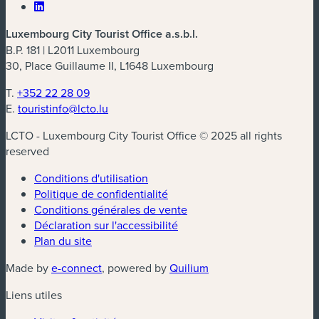
Luxembourg City Tourist Office a.s.b.l.
B.P. 181 | L2011 Luxembourg
30, Place Guillaume II, L1648 Luxembourg
T.
+352 22 28 09
E.
touristinfo@lcto.lu
LCTO - Luxembourg City Tourist Office © 2025 all rights
reserved
Conditions d'utilisation
Politique de confidentialité
Conditions générales de vente
Déclaration sur l'accessibilité
Plan du site
(nouvelle fenêtre)
(nouvelle fenêtre)
Made by
e-connect
, powered by
Quilium
Liens utiles