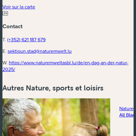
(nouvelle fenêtre)
Voir sur la carte
Contact
T.
(+352) 621 187 679
E.
sektioun.stad@naturemwelt.lu
W.
https://www.naturemweltasbl.lu/de/en-dag-an-der-natur-
(nouvelle fenêtre)
2025/
Autres Nature, sports et loisirs
Nature, 
All Blac