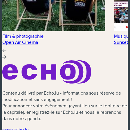
Film & photographie
Musiqu
Open Air Cinema
Sunset 
Contenu délivré par Echo.lu - Informations sous réserve de
modification et sans engagement !
Pour annoncer votre évènement (ayant lieu sur le territoire de
la capitale), enregistrez-le sur Echo.lu et nous le reprenons
dans notre agenda.
(nouvelle fenêtre)
www.echo.lu