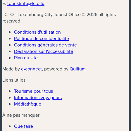
E.
touristinfo@lcto.lu
LCTO - Luxembourg City Tourist Office © 2026 all rights
reserved
Conditions d'utilisation
Politique de confidentialité
Conditions générales de vente
Déclaration sur l'accessibilité
Plan du site
(nouvelle fenêtre)
(nouvelle fenêtre)
Made by
e-connect
, powered by
Quilium
Liens utiles
Tourisme pour tous
Informations voyageurs
Médiathèque
À ne pas manquer
Que faire