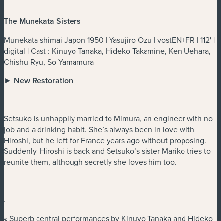
The Munekata Sisters
Munekata shimai Japon 1950 | Yasujiro Ozu | vostEN+FR | 112' |
digital | Cast : Kinuyo Tanaka, Hideko Takamine, Ken Uehara,
Chishu Ryu, So Yamamura
►
New Restoration
Setsuko is unhappily married to Mimura, an engineer with no
job and a drinking habit. She’s always been in love with
Hiroshi, but he left for France years ago without proposing.
Suddenly, Hiroshi is back and Setsuko’s sister Mariko tries to
reunite them, although secretly she loves him too.
.
« Superb central performances by Kinuyo Tanaka and Hideko