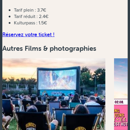
Tarif plein :
3.7€
Tarif réduit :
2.4€
Kulturpass :
1.5€
(nouvelle fenêtre)
Réservez votre ticket !
Autres Films & photographies