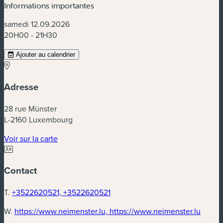
Informations importantes
samedi 12.09.2026
20H00 - 21H30
Ajouter au calendrier
Adresse
28 rue Münster
L-2160 Luxembourg
(nouvelle fenêtre)
Voir sur la carte
Contact
T.
+3522620521, +3522620521
(nouve
W.
https://www.neimenster.lu, https://www.neimenster.lu