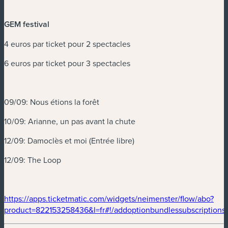
GEM festival
4 euros par ticket pour 2 spectacles
6 euros par ticket pour 3 spectacles
09/09: Nous étions la forêt
10/09: Arianne, un pas avant la chute
12/09: Damoclès et moi (Entrée libre)
12/09: The Loop
(nouvelle fenêtre)
https://apps.ticketmatic.com/widgets/neimenster/flow/abo?
product=822153258436&l=fr#!/addoptionbundlessubscriptions
(nouvelle fenêtre)