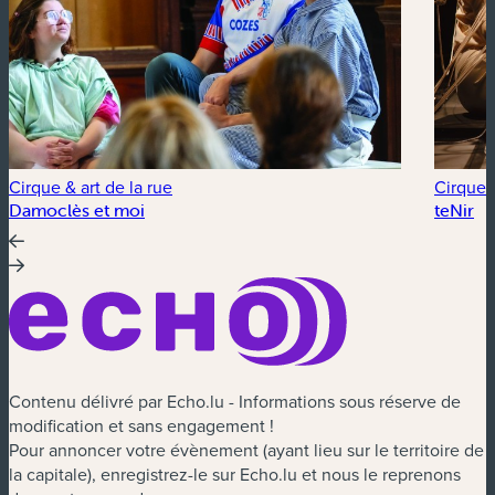
Cirque & art de la rue
Cirque &
Damoclès et moi
teNir
Contenu délivré par Echo.lu - Informations sous réserve de
modification et sans engagement !
Pour annoncer votre évènement (ayant lieu sur le territoire de
la capitale), enregistrez-le sur Echo.lu et nous le reprenons