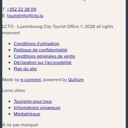
T.
+352 22 28 09
E.
touristinfo@lcto.lu
LCTO - Luxembourg City Tourist Office © 2026 all rights
reserved
Conditions d'utilisation
Politique de confidentialité
Conditions générales de vente
Déclaration sur l'accessibilité
Plan du site
(nouvelle fenêtre)
(nouvelle fenêtre)
Made by
e-connect
, powered by
Quilium
Liens utiles
Tourisme pour tous
Informations voyageurs
Médiathèque
À ne pas manquer