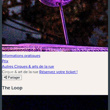
Informations pratiques
Prix
Autres Cirques & arts de la rue
Cirque & art de la rue
Réservez votre ticket !
Partager
The Loop