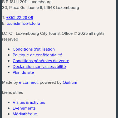
B.P. 181 | L2011 Luxembourg
30, Place Guillaume II, L1648 Luxembourg
T.
+352 22 28 09
E.
touristinfo@lcto.lu
LCTO - Luxembourg City Tourist Office © 2025 all rights
reserved
Conditions d'utilisation
Politique de confidentialité
Conditions générales de vente
Déclaration sur l'accessibilité
Plan du site
Made by
e-connect
, powered by
Quilium
Liens utiles
Visites & activités
Événements
Médiathèque