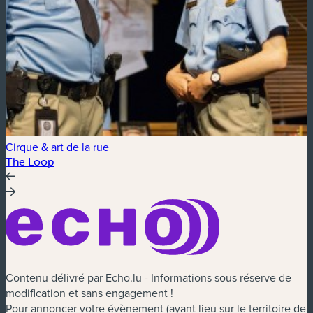
Cirque & art de la rue
C
The Loop
t
Contenu délivré par Echo.lu - Informations sous réserve de
modification et sans engagement !
Pour annoncer votre évènement (ayant lieu sur le territoire de