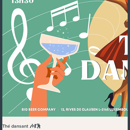
Thé dansant 🎶💃🕺